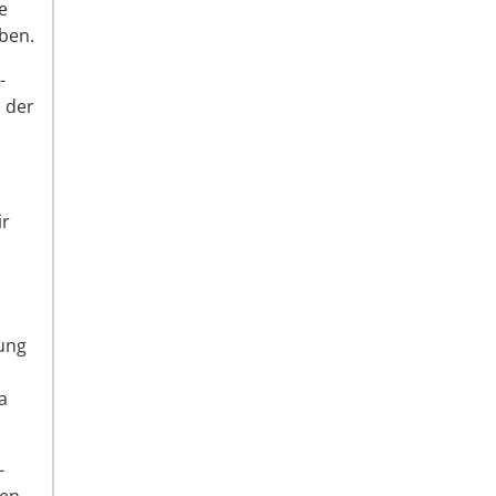
e
ben.
-
 der
ir
tung
a
-