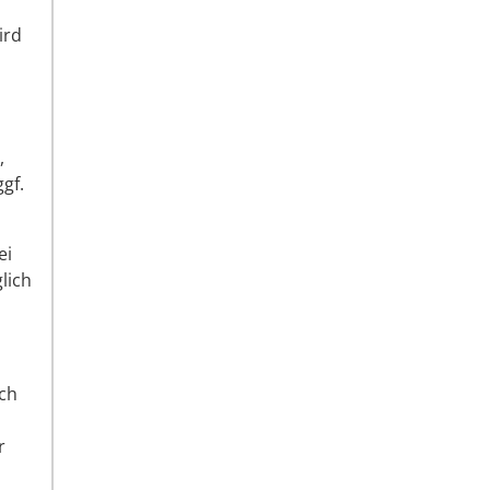
ird
,
gf.
ei
lich
rch
r