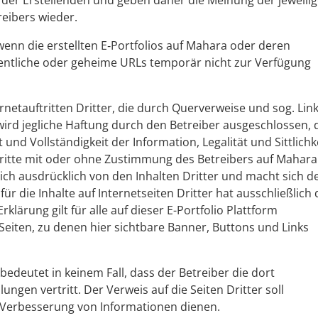
n der Erstellenden und geben daher die Meinung der jeweili
reibers wieder.
enn die erstellten E‑Portfolios auf Mahara oder deren
entliche oder geheime URLs temporär nicht zur Verfügung
rnetauftritten Dritter, die durch Querverweise und sog. Lin
ird jegliche Haftung durch den Betreiber ausgeschlossen, 
t und Vollständigkeit der Information, Legalität und Sittlichk
 Dritte mit oder ohne Zustimmung des Betreibers auf Mahara
 sich ausdrücklich von den Inhalten Dritter und macht sich d
ür die Inhalte auf Internetseiten Dritter hat ausschließlich 
klärung gilt für alle auf dieser E-Portfolio Plattform
 Seiten, zu denen hier sichtbare Banner, Buttons und Links
 bedeutet in keinem Fall, dass der Betreiber die dort
en vertritt. Der Verweis auf die Seiten Dritter soll
d Verbesserung von Informationen dienen.