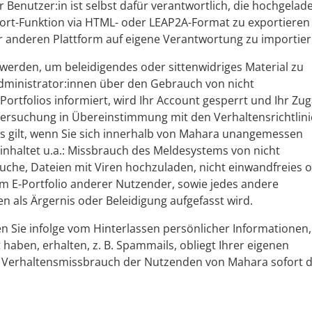
r Benutzer:in ist selbst dafür verantwortlich, die hochgela
port-Funktion via HTML- oder LEAP2A-Format zu exportieren
er anderen Plattform auf eigene Verantwortung zu importier
t werden, um beleidigendes oder sittenwidriges Material zu
dministrator:innen über den Gebrauch von nicht
Portfolios informiert, wird Ihr Account gesperrt und Ihr Zu
ersuchung in Übereinstimmung mit den Verhaltensrichtlin
es gilt, wenn Sie sich innerhalb von Mahara unangemessen
nhaltet u.a.: Missbrauch des Meldesystems von nicht
suche, Dateien mit Viren hochzuladen, nicht einwandfreies 
E‑Portfolio anderer Nutzender, sowie jedes andere
n als Ärgernis oder Beleidigung aufgefasst wird.
n Sie infolge vom Hinterlassen persönlicher Informationen,
t haben, erhalten, z. B. Spammails, obliegt Ihrer eigenen
on Verhaltensmissbrauch der Nutzenden von Mahara sofort 