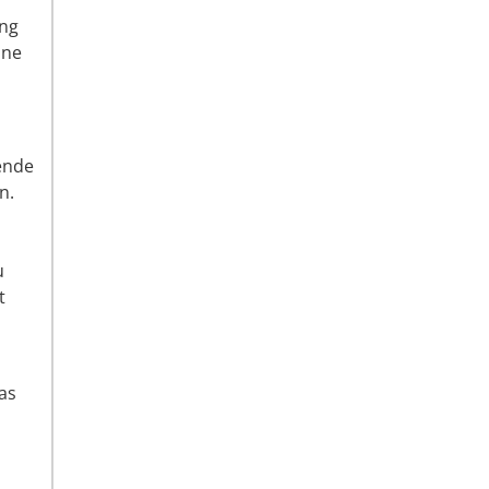
ung
ine
ende
n.
u
t
as