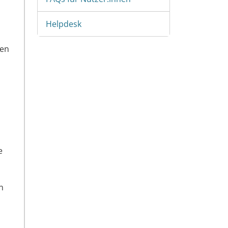
Helpdesk
den
e
n