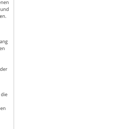
denen
 und
en.
gang
ien
oder
 die
den